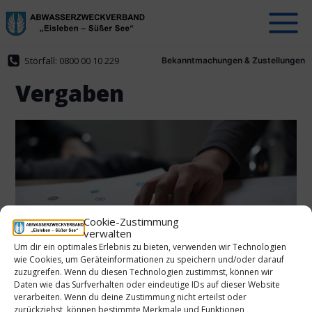
Zum
Inhalt
springen
Störfall: 0800 00 10 229
Bekanntmachungen & Zustellungen
Vergaben
Cookie-Zustimmung
verwalten
Um dir ein optimales Erlebnis zu bieten, verwenden wir Technologien
wie Cookies, um Geräteinformationen zu speichern und/oder darauf
zuzugreifen. Wenn du diesen Technologien zustimmst, können wir
Auftragsbekanntmachung Prüfung Jahresabschluss
Daten wie das Surfverhalten oder eindeutige IDs auf dieser Website
2024
verarbeiten. Wenn du deine Zustimmung nicht erteilst oder
zurückziehst, können bestimmte Merkmale und Funktionen