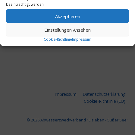
Auftragsbekanntmachung Prüfung Jahresabschluss 2024
beeinträchtigt werden.
AUFTRAGSBEKANNTMACHUNG
WEITERLESEN
PRÜFUNG
Akzeptieren
JAHRESABSCHLUSS
2024
Einstellungen Ansehen
Cookie-Richtlinie
Impressum
Impressum
Datenschutzerklärung
Cookie-Richtlinie (EU)
© 2026 Abwasserzweckverband "Eisleben - Süßer See"