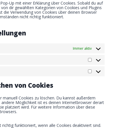
u
n
i
e
s
o
 Pop-Up mit einer Erklärung über Cookies. Sobald du auf
g
n
r
t
t
c
-
s
lle von dir gewählten Kategorien von Cookies und Plugins
o
a
v
u
t
e
m
e
nst die Verwendung von Cookies über deinen Browser
o
l
i
b
o
w
a
r
ständen nicht richtig funktioniert.
g
y
c
e
s
i
p
v
l
t
e
e
s
s
i
e
i
l
r
t
c
-
c
ellungen
i
v
i
e
r
s
t
i
a
p
e
e
c
o
c
s
e
p
Immer aktiv
a
p
s
u
p
e
o
p
t
e
n
S
-
c
d
s
t
m
h
t
a
a
a
M
i
t
k
a
g
i
e
r
e
chen von Cookies
s
r
k
s
t
e
i
t
r manuell Cookies zu löschen. Du kannst außerdem
k
i
ne andere Möglichkeit ist es deinen Internetbrowser derart
e
n
ie platziert wird. Für weitere Information über diese
n
g
 Browsers.
ichtig funktioniert, wenn alle Cookies deaktiviert sind.