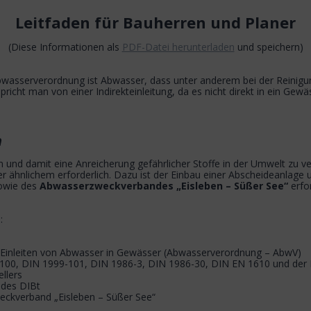
Leitfaden für Bauherren und Planer
(Diese Informationen als
PDF-Datei herunterladen
und speichern)
wasserverordnung ist Abwasser, dass unter anderem bei der Reinigun
pricht man von einer Indirekteinleitung, da es nicht direkt in ein Gewä
n
 und damit eine Anreicherung gefährlicher Stoffe in der Umwelt zu ve
r ähnlichem erforderlich. Dazu ist der Einbau einer Abscheideanlage 
sowie des
Abwasserzweckverbandes „Eisleben – Süßer See“
erfo
:
Einleiten von Abwasser in Gewässer (Abwasserverordnung – AbwV)
-100, DIN 1999-101, DIN 1986-3, DIN 1986-30, DIN EN 1610 und der 
llers
 des DIBt
ckverband „Eisleben – Süßer See“