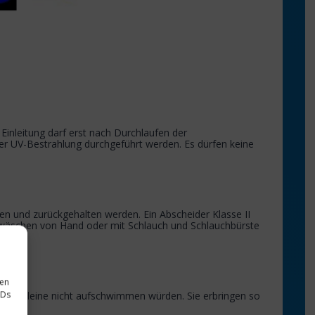
inleitung darf erst nach Durchlaufen der
der UV-Bestrahlung durchgeführt werden. Es dürfen keine
en und zurückgehalten werden. Ein Abscheider Klasse II
erwäschen von Hand oder mit Schlauch und Schlauchbürste
sen
IDs
igung alleine nicht aufschwimmen würden. Sie erbringen so