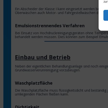
zur
Ein Abscheider der Klasse I kann eingesetzt werden bei F
Oberwäschen auch Motor- und Fahrgestellwäschen durchgefüh
Emulsionstrennendes Verfahren
Bei Einsatz von Hochdruckreinigungsgeräten ohne Tempera
behandelt werden müssen. Dies können zum Beispiel Emulsi
Einbau und Betrieb
Neben der eigentlichen Behandlungsanlage sind noch eini
Grundwasserverunreinigung vorzubeugen.
Waschplatzfläche
Die Waschplatzfläche muss flüssigkeitsdicht und beständig g
umliegenden Flächen fließen kann.
Dichtigkeit