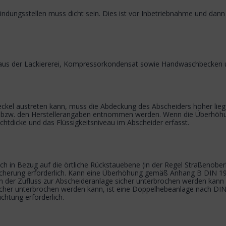
indungsstellen muss dicht sein. Dies ist vor Inbetriebnahme und dan
aus der Lackiererei, Kompressorkondensat sowie Handwaschbecken u
ckel austreten kann, muss die Abdeckung des Abscheiders höher liege
bzw. den Herstellerangaben entnommen werden. Wenn die Überhöhun
chtdicke und das Flüssigkeitsniveau im Abscheider erfasst.
 Bezug auf die örtliche Rückstauebene (in der Regel Straßenoberkan
ausicherung erforderlich. Kann eine Überhöhung gemäß Anhang B DIN 19
n der Zufluss zur Abscheideranlage sicher unterbrochen werden kann
 sicher unterbrochen werden kann, ist eine Doppelhebeanlage nach
htung erforderlich.