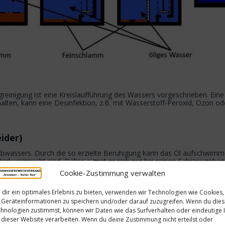
nigung ist eine Kreislaufführung des Wassers vorgeschrieben. Eine E
alten, kann eine Desinfektion, z.B. mit Wasserstoff-Peroxid, Ozon o
ider)
 Abwassers. Durch die so erzielte Beruhigung kann das Öl aufschwimm
tark vermischt sind. Daher eignet er sich nur bei reinen Fahrzeugob
Cookie-Zustimmung verwalten
dir ein optimales Erlebnis zu bieten, verwenden wir Technologien wie Cookies,
)
Geräteinformationen zu speichern und/oder darauf zuzugreifen. Wenn du die
hnologien zustimmst, können wir Daten wie das Surfverhalten oder eindeutige 
, an dem sich auch kleinste Öltröpfchen anlagern, die durch die Beruh
 dieser Website verarbeiten. Wenn du deine Zustimmung nicht erteilst oder