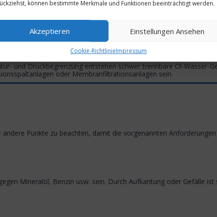
ückziehst, können bestimmte Merkmale und Funktionen beeinträchtigt werden.
ahrzeugwäschen mit Hochdruckreinigungsgeräten, die auf 60 °C Tempe
rt werden. Daher ist der Klasse-I-Abscheider für fast alle Bereiche
Akzeptieren
Einstellungen Ansehen
Cookie-Richtlinie
Impressum
tur- und Druckbegrenzung entstehen schwer trennbare Öl-Wasser-Ge
onsspaltanlagen oder Membranfiltrationsanlagen sein.
ge andere Punkte zu beachten, damit die vorgenannten Anforderunge
egen Mineralöl, Benzin usw. sein. Durch Aufkantung oder Gefälle ist 