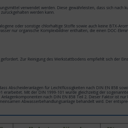
gungsmittel verwendet werden. Diese gewährleisten, dass sich nach k
 zurückgehalten werden kann.
ogene oder sonstige chlorhaltige Stoffe sowie auch keine BTX-Aromat
wasser nur organische Komplexbildner enthalten, die einen DOC-Elim
t gefordert. Zur Reinigung des Werkstattbodens empfiehlt sich der Ei
dass Abscheideranlagen für Leichtflüssigkeiten nach DIN EN 858 sowi
1 erarbeitet. Mit der DIN 1999-101 wurde gleichzeitig der sogenannte
den Anlagenkomponenten nach DIN EN 858 Teil 2. Dieser Faktor ist nu
meinsamen Abwasserbehandlungsanlage behandelt wird. Der entsprech