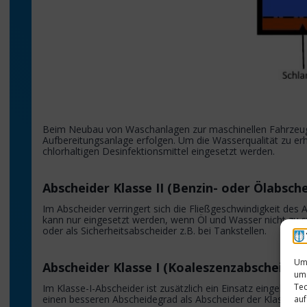
Beim Neubau von Waschanlagen zur maschinellen Fahrzeugrei
Aufbereitungsanlage erfolgen. Um die Wasserqualität zu erh
chlorhaltigen Desinfektionsmittel eingesetzt werden.
Abscheider Klasse II (Benzin- oder Ölabsche
Im Abscheider verringert sich die Fließgeschwindigkeit des
kann nur eingesetzt werden, wenn Öl und Wasser nicht zu s
oder als Sicherheitsabscheider z.B. bei Tankstellen.
Um 
Abscheider Klasse I (Koaleszenzabscheider
um 
Tec
Im Klasse-I-Abscheider ist zusätzlich ein Einsatz eingebaut
einen besseren Abscheidegrad als Abscheider der Klasse II.
auf