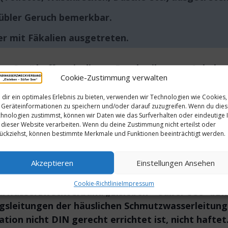
 übler Geruch bemerkbar.
er mit Fäkalien ausgetreten.
r See“ hofft, mit diesen Beschreibungen Anhalts
Cookie-Zustimmung verwalten
häuslichen Fall- und Sammelleitungen nach der DI
nierten und funktionierenden Lüftungsleitung zu 
dir ein optimales Erlebnis zu bieten, verwenden wir Technologien wie Cookies,
Geräteinformationen zu speichern und/oder darauf zuzugreifen. Wenn du die
hnologien zustimmst, können wir Daten wie das Surfverhalten oder eindeutige 
ochmals, dass jede Grundstücksentwässerungsanla
 dieser Website verarbeiten. Wenn du deine Zustimmung nicht erteilst oder
ückziehst, können bestimmte Merkmale und Funktionen beeinträchtigt werden.
eit zugänglich sein und darf nicht überbaut oder 
sserungsanlagen finden Sie auf unserer Internet
Akzeptieren
Einstellungen Ansehen
ung.
Cookie-Richtlinie
Impressum
 Abwasserzweckverband „Eisleben – Süßer See“ bzw
ungsleitungen der häuslichen Schmutzwasserleitu
tion nicht DIN gerecht errichtet ist, nicht haftet