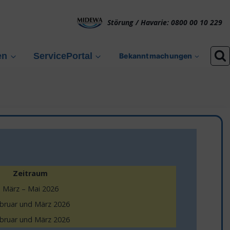
Störung / Havarie: 0800 00 10 229
en
ServicePortal
Bekanntmachungen
Zeitraum
März – Mai 2026
bruar und März 2026
bruar und März 2026