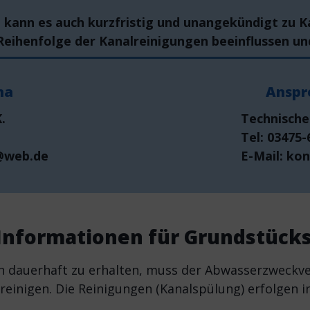
, kann es auch kurzfristig und unangekündigt zu
Reihenfolge der Kanalreinigungen beeinflussen un
ma
Anspr
.
Technische
Tel: 03475-
t@web.de
E-Mail: ko
 Informationen für Grundstüc
n dauerhaft zu erhalten, muss der Abwasserzweckve
inigen. Die Reinigungen (Kanalspülung) erfolgen in