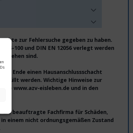
punkte zur Fehlersuche gegeben zu haben.
N 1986-100 und DIN EN 12056 verlegt werden
versehen sind.
sen
IDs
ge am Ende einen Hausanschlussschacht
überfüllt werden. Wichtige Hinweise zur
seite
www.azv-eisleben.de
und in den
. die beauftragte Fachfirma für Schäden,
ng in einem nicht ordnungsgemäßen Zustand
.