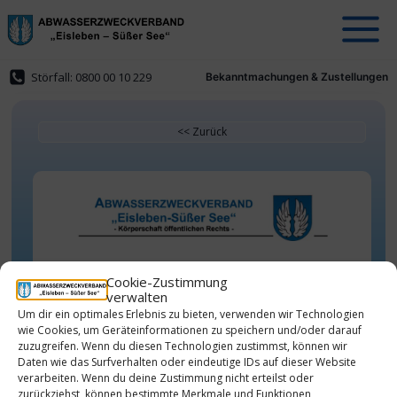
Zum
Inhalt
springen
Störfall: 0800 00 10 229
Bekanntmachungen & Zustellungen
Satzung des
Cookie-Zustimmung
verwalten
Abwasserzweckverbandes ,,Eisleben-
Um dir ein optimales Erlebnis zu bieten, verwenden wir Technologien
Süßer See“
wie Cookies, um Geräteinformationen zu speichern und/oder darauf
über den vollständigen oder
zuzugreifen. Wenn du diesen Technologien zustimmst, können wir
Daten wie das Surfverhalten oder eindeutige IDs auf dieser Website
teilweisen Ausschluss der
verarbeiten. Wenn du deine Zustimmung nicht erteilst oder
Abwasserbeseitigungspflicht
-
zurückziehst, können bestimmte Merkmale und Funktionen