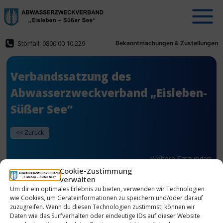
Zum
Inhalt
springen
Störfall: 0800 00 10 229
Bekanntmachungen & Zustellungen
Verbandssatzung des
Abwasserzweckverband „Eisleben-
Süßer See“
Weitere Satzungen:
Cookie-Zustimmung
verwalten
Um dir ein optimales Erlebnis zu bieten, verwenden wir Technologien
wie Cookies, um Geräteinformationen zu speichern und/oder darauf
[pdfjs-viewer attachment_id=9878 url=https://azv-
zuzugreifen. Wenn du diesen Technologien zustimmst, können wir
eisleben.dewp-content/uploads/2023/08/Verbandssatzung-
Lesefassung-07-2023.pdf viewer_width=0 viewer_height=800
Daten wie das Surfverhalten oder eindeutige IDs auf dieser Website