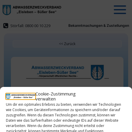
Zum
Inhalt
springen
Störfall: 0800 00 10 229
Bekanntmachungen & Zustellungen
Der Wirtschaftsplan des
Cookie-Zustimmung
verwalten
Abwasserzweckverbandes
Um dir ein optimales Erlebnis zu bieten, verwenden wir Technologien
,,Eisleben-Süßer See“ für das
wie Cookies, um Geräteinformationen zu speichern und/oder darauf
Wirtschaftsjahr 2026 wurde
zuzugreifen. Wenn du diesen Technologien zustimmst, können wir
Daten wie das Surfverhalten oder eindeutige IDs auf dieser Website
entsprechend gesetzlicher
verarbeiten. Wenn du deine Zustimmung nicht erteilst oder
Grundlagen erstellt:
zurückziehst, können bestimmte Merkmale und Funktionen